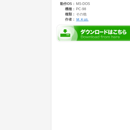
動作OS：
MS-DOS
機種：
PC-98
種類：
その他
作者：
Ｍ.Ｋus.