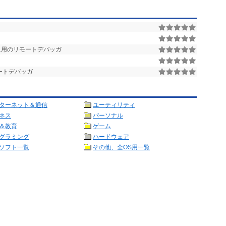
8881用のリモートデバッガ
モートデバッガ
ターネット＆通信
ユーティリティ
ネス
パーソナル
＆教育
ゲーム
グラミング
ハードウェア
ソフト一覧
その他、全OS用一覧