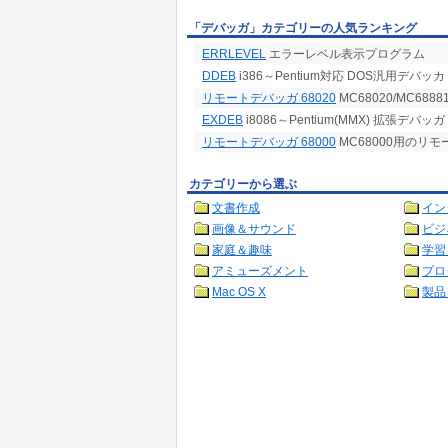
「デバッガ」カテゴリーの人気ランキング
ERRLEVEL
エラーレベル表示プログラム
DDEB
i386～Pentium対応 DOS汎用デバッカ
リモートデバッガ 68020
MC68020/MC6
EXDEB
i8086～Pentium(MMX) 拡張デバッガ
リモートデバッガ 68000
MC68000用のリ
カテゴリーから選ぶ
文書作成
イン
画像＆サウンド
ビジ
家庭＆趣味
学習
アミューズメント
プロ
Mac OS X
製品