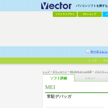
パソコンソフトを探すなら
ソフトライブラリ
PCショップ
サーチトレン
トップ
ラ
トップ
>
ダウンロード
>
MS-DOSまたは汎用
>
プログラミ
ソフト詳細
レビュー
MEI
常駐デバッガ