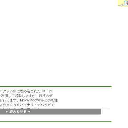
ラム中に埋め込まれた INT 3h
ト）を利用して起動しますが、通常のデ
えます。MS-Windows等との相性
スの８０８６バイナリ・デバッガで
キング」なんて出来ません。
▼ 続きを見る ▼