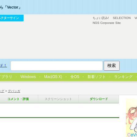
「Vector」
ベクターサイン
ちょい読み!
SELECTION
V
NGS Corporate Site
ド！
イブラリ
Windows
Mac(OS X)
全OS
新着ソフト
ランキング
ング
>
デバッガ
コメント・評価
スクリーンショット
ダウンロード