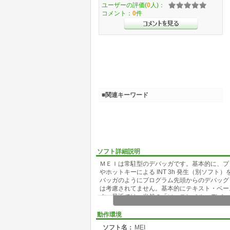
ユーザーの評価(
0
人)：
コメント：
0
件
■関連キーワード
ソフト詳細説明
ＭＥＩは常駐型のデバッガです。基本的に、プログ
やホットキーによる INT 3h 発生（別ソフ
バッガのようにプログラム先頭からのデバッグも行
は考慮されてません。基本的にテキスト・ベー
す。最近では、当然の「ソースレベル・デバッ
動作環境
ソフト名：
MEI