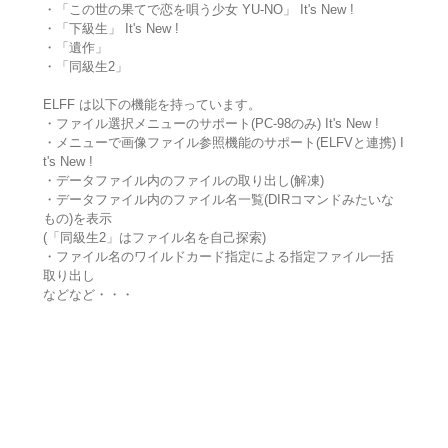
・「この世の果てで恋を唄う少女 YU-NO」 It's New !
・「下級生」 It's New !
・「遺作」
・「同級生2」
ELFF は以下の機能を持っています。
・ファイル選択メニューのサポート(PC-98のみ) It's New !
・メニューで画像ファイル参照機能のサポート(ELFVと連携) I
t's New !
・データファイル内のファイルの取り出し(解凍)
・データファイル内のファイル名一覧(DIRコマンドみたいな
もの)を表示
(「同級生2」はファイル名を自己探索)
・ファイル名のワイルドカード指定による指定ファイル一括
取り出し
などなど・・・