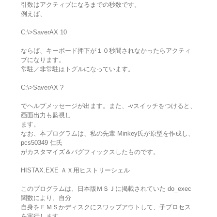
引数はアクティブになるまでの秒数です。
例えば、
C:\>SaverAX 10
ならば、キーボード押下が１０秒間されなかったらアクティ
ブになります。
常駐／非常駐はトグルになっています。
C:\>SaverAX ?
でヘルプメッセージが出ます。また、-vスイッチをつけると、
画面出力も監視し
ます。
なお、本プログラムは、私の先輩 Minkey氏が原型を作成し、
pcs50349 仁氏
がカスタマイズ＆バグフィックスしたものです。
HISTAX.EXE ＡＸ用ヒストリーシェル
このプログラムは、日本版ＭＳＪに掲載されていた do_exec
関数により、自分
自身をＥＭＳかディスクにスワップアウトして、子プロセス
を実行します。