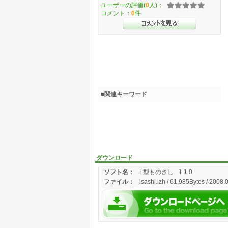
ユーザーの評価(
0
人)：
コメント：
0
件
■関連キーワード
ダウンロード
ソフト名：
L型ものさし
1.1.0
ファイル：
lsashi.lzh / 61,985Bytes / 2008.