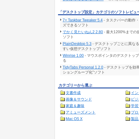
「デスクトップ設定」カテゴリのソフトレビュ
7+ Taskbar Tweaker 5.4
- タスクバーの動作
ズできるソフト
でかく見たいねん2 2.80
- 最大1200%ま
ソフト
PlainDesktop 5.3
- デスクトップごとに異な
すい仮想デスクトップソフト
Winrise 1.00
- マウスポインタのデスクトッ
る
TidyTabs Personal 1.2.0
- デスクトップを効
ショングループ化”ソフト
カテゴリーから選ぶ
文書作成
イン
画像＆サウンド
ビジ
家庭＆趣味
学習
アミューズメント
プロ
Mac OS X
製品