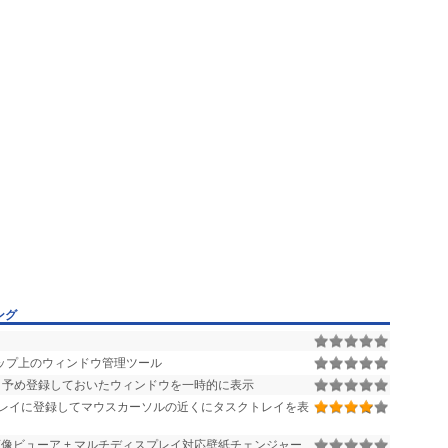
ング
ップ上のウィンドウ管理ツール
と予め登録しておいたウィンドウを一時的に表示
レイに登録してマウスカーソルの近くにタスクトレイを表
 画像ビューア + マルチディスプレイ対応壁紙チェンジャー