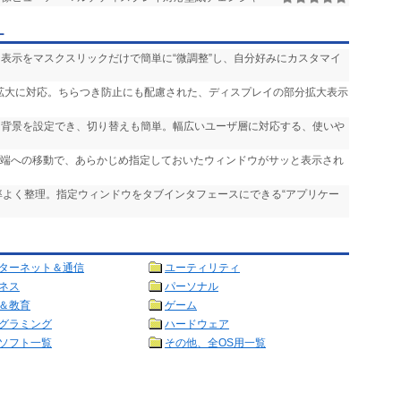
ー
・表示をマスクスリックだけで簡単に“微調整”し、自分好みにカスタマイ
での拡大に対応。ちらつき防止にも配慮された、ディスプレイの部分拡大表示
る背景を設定でき、切り替えも簡単。幅広いユーザ層に対応する、使いや
プ端への移動で、あらかじめ指定しておいたウィンドウがサッと表示され
率よく整理。指定ウィンドウをタブインタフェースにできる“アプリケー
ターネット＆通信
ユーティリティ
ネス
パーソナル
＆教育
ゲーム
グラミング
ハードウェア
ソフト一覧
その他、全OS用一覧