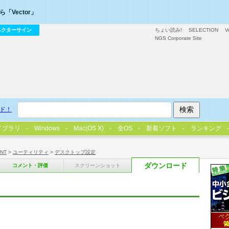
「Vector」
ベクターサイン
ちょい読み!
SELECTION
V
NGS Corporate Site
ド！
イブラリ
Windows
Mac(OS X)
全OS
新着ソフト
ランキング
/NT
>
ユーティリティ
>
デスクトップ設定
ダウンロード
コメント・評価
スクリーンショット