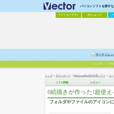
パソコンソフトを探すなら
ソフトライブラリ
PCショップ
サーチトレン
トップ
ラ
トップ
>
ダウンロード
>
WindowsMe/98/95用ソフト
>
ユー
ソフト詳細
レビュー
0絵描きが作った!超使え
フォルダやファイルのアイコン