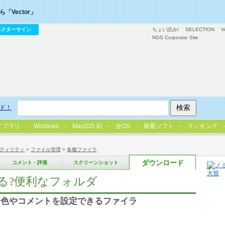
「Vector」
ベクターサイン
ちょい読み!
SELECTION
V
NGS Corporate Site
ド！
イブラリ
Windows
Mac(OS X)
全OS
新着ソフト
ランキング
ティリティ
>
ファイル管理
>
各種ファイラ
ダウンロード
コメント・評価
スクリーンショット
る?便利なフォルダ
に色やコメントを設定できるファイラ