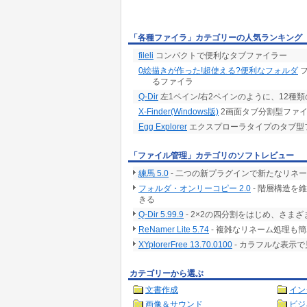
「各種ファイラ」カテゴリーの人気ランキング
fileli
コンパクトで便利なタブファイラー
0絵描きが作った!超使える?便利なフォルダ
フ
るファイラ
Q-Dir
左1ペイン/右2ペインのように、12種
X-Finder(Windows版)
2画面タブ分割型ファ
Egg Explorer
エクスプローラタイプのタブ型
「ファイル管理」カテゴリのソフトレビュー
練馬 5.0
- 二つの新プラグインで新たなリネ
フォルダ・オンリーコピー 2.0
- 階層構造を
きる
Q-Dir 5.99.9
- 2×2の四分割をはじめ、さ
ReNamer Lite 5.74
- 複雑なリネーム処理も
XYplorerFree 13.70.0100
- カラフルな表示
カテゴリーから選ぶ
文書作成
イン
画像＆サウンド
ビジ