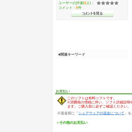
ユーザーの評価(
0
人)：
コメント：
0
件
■関連キーワード
お支払い
このソフトは有料ソフトです。
※消費税の増税に伴い、ソフト詳細説明
ます。ご購入前に必ずご確認ください。
※送金前に「
シェアウェアの送金について
」を
その他のお支払い