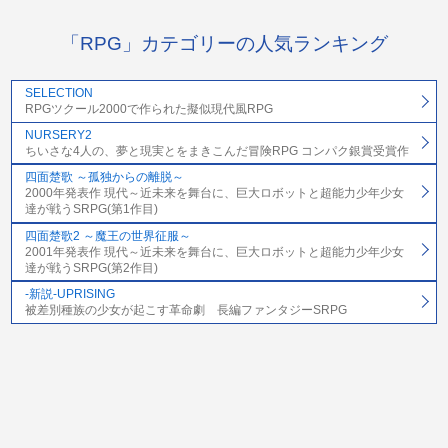
「RPG」カテゴリーの人気ランキング
SELECTION
RPGツクール2000で作られた擬似現代風RPG
NURSERY2
ちいさな4人の、夢と現実とをまきこんだ冒険RPG コンパク銀賞受賞作
四面楚歌 ～孤独からの離脱～
2000年発表作 現代～近未来を舞台に、巨大ロボットと超能力少年少女
達が戦うSRPG(第1作目)
四面楚歌2 ～魔王の世界征服～
2001年発表作 現代～近未来を舞台に、巨大ロボットと超能力少年少女
達が戦うSRPG(第2作目)
-新説-UPRISING
被差別種族の少女が起こす革命劇 長編ファンタジーSRPG