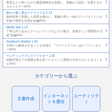
悪霊などと戦いながら幽霊屋敷内を探索し、屋敷から脱出・生還するオ
カルトホラーRPG
終わり逝く星のクドリャフカ 1.13
最終戦争で荒廃した惑星を舞台に、隻腕の男と一体のアンドロイドとが
約束の場所を目指す短編RPG
Mystic Star 1.12
丁寧な作り込みとゲームバランスのよさが魅力。昔懐かしい雰囲気の“王
道”長編RPG
Amateur's Garden 1.40
王様から解放されることを目指す、“フリーシナリオっぽい”ファンタジ
ーRPG
ウェディングドレスファイター 1.50
結婚式場までの危険な旅を急ぐヒロインと護衛の少女たちによるコミカ
ルRPG
カテゴリーから選ぶ
インターネッ
ユーティリテ
文書作成
ト＆通信
ィ