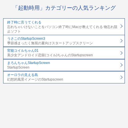
「起動時用」カテゴリーの人気ランキング
終了時に言うてくれる
忘れちゃいけないことをパソコン終了時にMacが教えてくれる 物忘れ阻
止ソフト
うさこのStartupScreen3
季節感まったく無視の夏向けスタートアップスクリーン
官能コイルちゃん01
美少女アンドロイド恋留(コイル)ちゃんのStartupscreen
まろんちゃんStartupScreen
StartupScreen
オーロラの見える島
幻想的風景イメージのStartupscreen