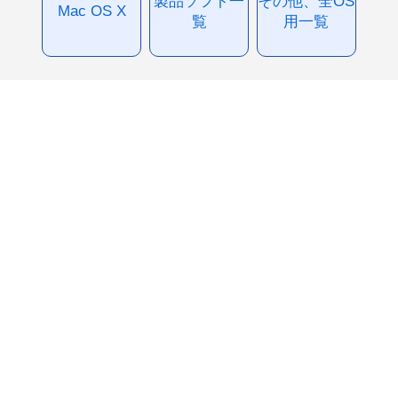
製品ソフト一
その他、全OS
Mac OS X
覧
用一覧