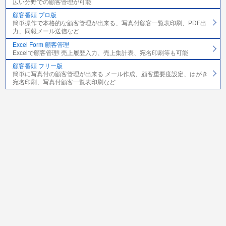
広い分野での顧客管理が可能
顧客番頭 プロ版
簡単操作で本格的な顧客管理が出来る、写真付顧客一覧表印刷、PDF出
力、同報メール送信など
Excel Form 顧客管理
Excelで顧客管理! 売上履歴入力、売上集計表、宛名印刷等も可能
顧客番頭 フリー版
簡単に写真付の顧客管理が出来る メール作成、顧客重要度設定、はがき
宛名印刷、写真付顧客一覧表印刷など