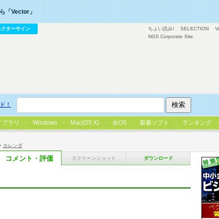
「Vector」
ベクターサイン
ちょい読み!
SELECTION
V
NGS Corporate Site
ド！
イブラリ
Windows
Mac(OS X)
全OS
新着ソフト
ランキング
>
カレンダ
コメント・評価
スクリーンショット
ダウンロード