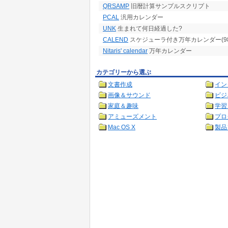
QRSAMP
旧暦計算サンプルスクリプト
PCAL
汎用カレンダー
UNK
生まれて何日経過した?
CALEND
スケジューラ付き万年カレンダー(98版
Nitaris' calendar
万年カレンダー
カテゴリーから選ぶ
文書作成
イン
画像＆サウンド
ビジ
家庭＆趣味
学習
アミューズメント
プロ
Mac OS X
製品