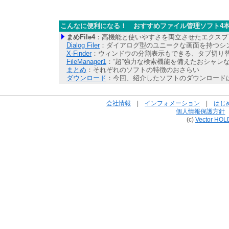
こんなに便利になる！ おすすめファイル管理ソフト4
まめFile4
：高機能と使いやすさを両立させたエクスプ
Dialog Filer
：ダイアログ型のユニークな画面を持つシ
X-Finder
：ウィンドウの分割表示もできる、タブ切り
FileManager1
：“超”強力な検索機能を備えたおシャレ
まとめ
：それぞれのソフトの特徴のおさらい
ダウンロード
：今回、紹介したソフトのダウンロード
会社情報
|
インフォメーション
|
はじ
個人情報保護方針
(c)
Vector HOL