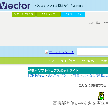
パソコンソフトを探すなら「Vector」
ソフトライブラリ
PCショップ
ベクターサイン
ちょい読み!
SE
サーチトレンド！
トップ
トップ
ライブラリ
ライブラリ
Windows
Windows
Mac(
Mac(
特集～ソフトウェアスポットライト
TOP PAGE
>
Softライブラリ
>
特集
>
こんなに便利にな
こんなに便利になる
高機能と使いやすさを両立