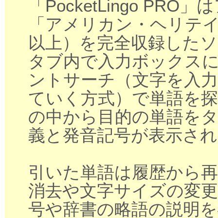
「PocketLingo P
「アメリカン・ヘリテイ
以上）を完全収録したソフ
タブ内で入力ボックス
ントサーチ（文字を入
ていく方式）で単語を
の中から目的の単語を
義と発音記号が表示され
引いた単語は履歴から再
消去や文字サイズの変
号や辞書の略語の説明