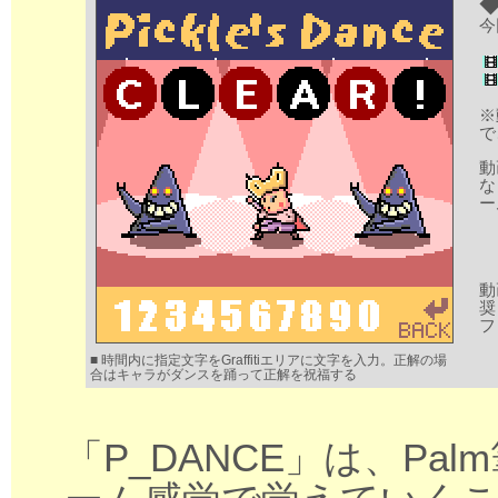
今
※
で
動
な
ー
動
奨
フ
■ 時間内に指定文字をGraffitiエリアに文字を入力。正解の場
合はキャラがダンスを踊って正解を祝福する
「P_DANCE」は、Palm